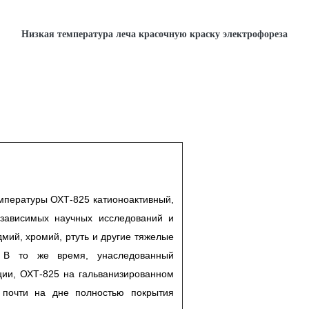
Низкая температура леча красочную краску электрофореза
емпературы ОХТ-825 катионоактивный,
езависимых научных исследований и
дмий, хромий, ртуть и другие тяжелые
. В то же время, унаследованный
кции, ОХТ-825 на гальванизированном
 почти на дне полностью покрытия