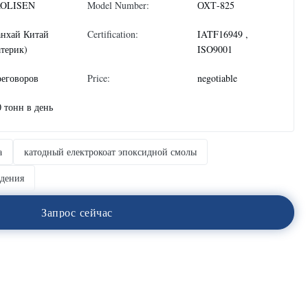
OLISEN
Model Number:
ОХТ-825
нхай Китай
Certification:
IATF16949 ,
атерик)
ISO9001
реговоров
Price:
negotiable
0 тонн в день
а
катодный електрокоат эпоксидной смолы
ждения
З
а
п
р
о
с
с
е
й
ч
а
с