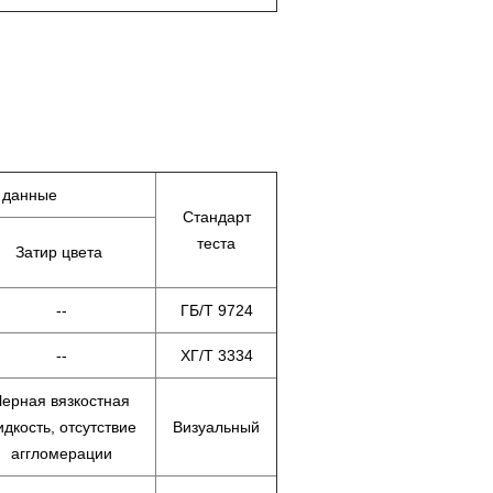
 данные
Стандарт
теста
Затир цвета
--
ГБ/Т 9724
--
ХГ/Т 3334
Черная вязкостная
идкость, отсутствие
Визуальный
аггломерации