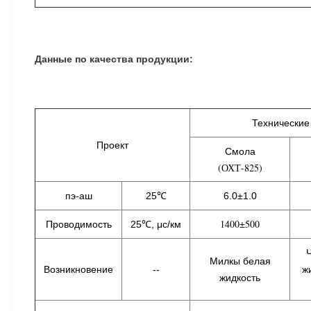
Данные по качества продукции:
Технические
Проект
Смола
(ОХТ-825)
пэ-аш
25℃
6.0±1.0
1400±500
Проводимость
25℃, μс/км
Милкы белая
Возникновение
--
ж
жидкость