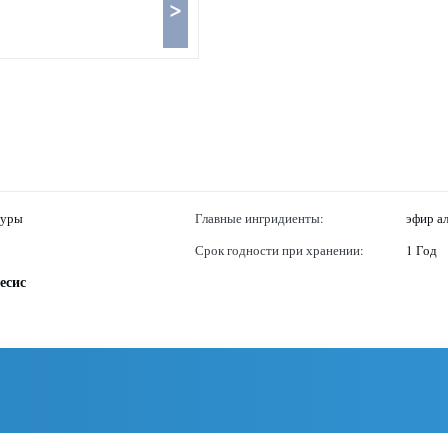
>
туры
Главные ингридиенты:
эфир ал
Срок годности при хранении:
1 Год
есис