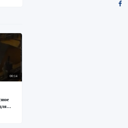
00:14
зное
для