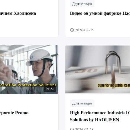
Другие видео
личием Хаолисена
Видео об умной фабрике Haol
2026-08-05
04:22
Другие видео
rporate Promo
High Performance Industrial 
Solutions by HAOLISEN
2026-07-28