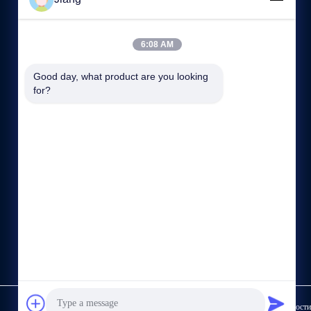
СВЯЖИТЕСЬ С НАМИ
6:08 AM
86--13564930110
8:30-17:30
Good day, what product are you looking 
for?
15/Ф, Но.1185, дорога Хуйи, район Джядинг, Шанхай,
Китай.
Политика конфиденциальности