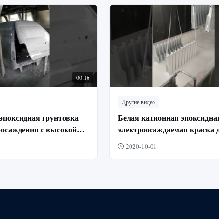
00:16
Другие видео
эпоксидная грунтовка
Белая катионная эпоксидна
оосаждения с высокой
электроосаждаемая краска 
ийной защитой для
защитного покрытия автом
2020-10-01
ей