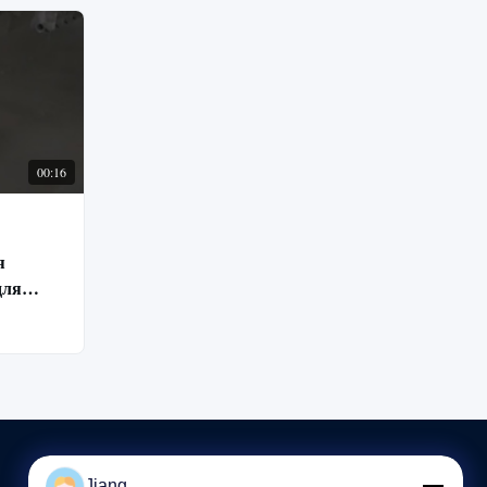
00:16
я
для
обилей
Jiang