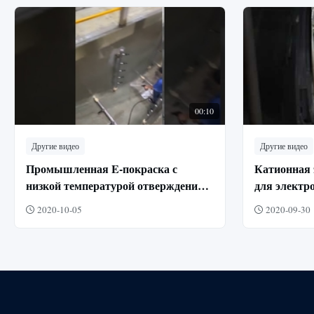
00:10
Другие видео
Другие видео
Промышленная E-покраска с
Катионная 
низкой температурой отверждения и
для электр
устойчивостью к соляному туману
антикорроз
2020-10-05
2020-09-30
автомобил