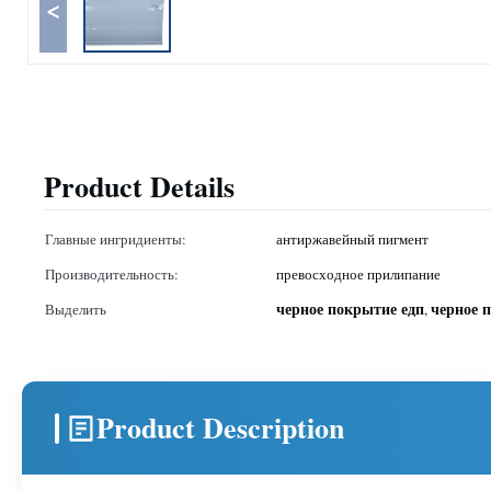
<
Product Details
Главные ингридиенты:
антиржавейный пигмент
Производительность:
превосходное прилипание
черное покрытие едп
черное 
Выделить
,
Product Description