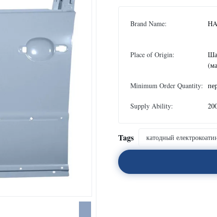
Brand Name:
HA
Place of Origin:
Ша
(м
Minimum Order Quantity:
пе
Supply Ability:
20
Tags
катодный електрокоати