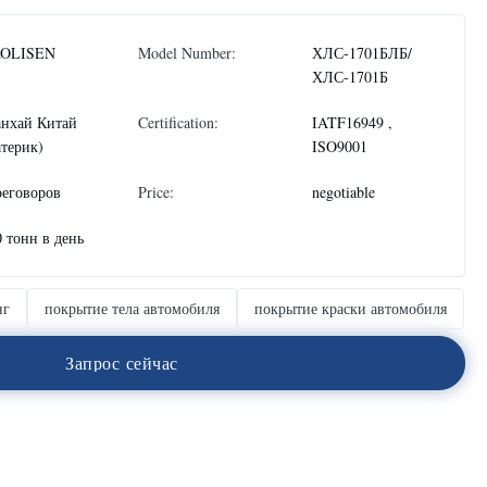
OLISEN
Model Number:
ХЛС-1701БЛБ/
ХЛС-1701Б
нхай Китай
Certification:
IATF16949 ,
атерик)
ISO9001
реговоров
Price:
negotiable
0 тонн в день
нг
покрытие тела автомобиля
покрытие краски автомобиля
З
а
п
р
о
с
с
е
й
ч
а
с