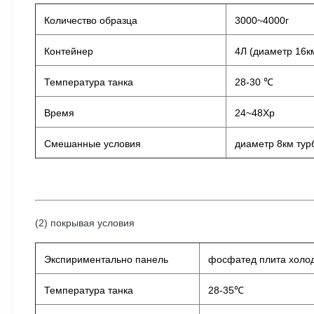
Количество образца
3000~4000г
Контейнер
4Л (диаметр 16к
Температура танка
28-30 ℃
Время
24~48Хр
Смешанные условия
диаметр 8км тур
(2) покрывая условия
Экспириментально панель
фосфатед плита холод
Температура танка
28-35℃