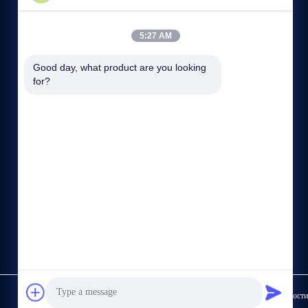
СВЯЖИТЕСЬ С НАМИ
5:27 AM
86--13564930110
8:30-17:30
Good day, what product are you looking 
for?
15/Ф, Но.1185, дорога Хуйи, район Джядинг, Шанхай,
Китай.
Политика конфиденциальности