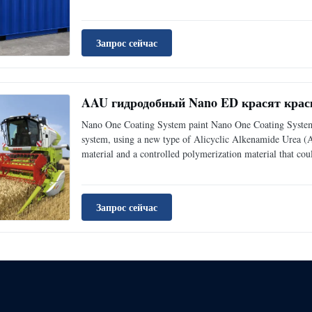
Запрос сейчас
AAU гидродобный Nano ED красят крас
Nano One Coating System paint Nano One Coating System
system, using a new type of Alicyclic Alkenamide Urea (A
material and a controlled polymerization material that coul
Запрос сейчас