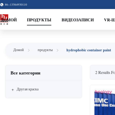
86--13564930110
ДОМОЙ
ПРОДУКТЫ
ВИДЕОЗАПИСИ
VR-
hydrophobic container paint
Домой
продукты
Все категории
2 Results F
+
Другая краска